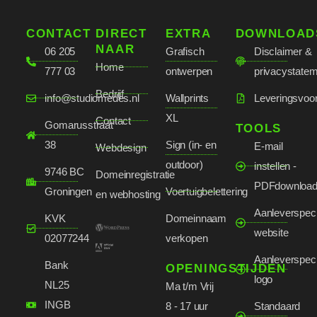
CONTACT
DIRECT
EXTRA
DOWNLOAD
NAAR
06 205
Grafisch
Disclaimer &
Home
777 03
ontwerpen
privacystate
Bedrijf
info@studiomedes.nl
Wallprints
Leveringsvoo
XL
Contact
Gomarusstraat
TOOLS
38
Sign (in- en
E-mail
Webdesign
outdoor)
instellen -
9746 BC
Domeinregistratie
PDFdownloa
Groningen
Voertuigbelettering
en webhosting
Aanleverspeci
KVK
Domeinnaam
website
02077244
verkopen
Aanleverspeci
Bank
OPENINGSTIJDEN
logo
NL25
Ma t/m Vrij
INGB
8 - 17 uur
Standaard