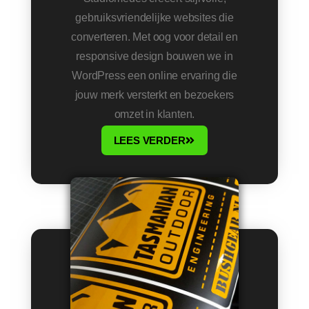
gebruiksvriendelijke websites die
converteren. Met oog voor detail en
responsive design bouwen we in
WordPress een online ervaring die
jouw merk versterkt en bezoekers
omzet in klanten.
LEES VERDER