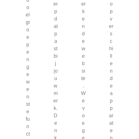
er
er
o
o
p
k
p
el
d
e
v
gr
at
n
er
o
p
d
s
e
a
e
c
p
st
w
hi
e
bi
e
ll
n
j
b
e
g
jo
si
n
e
u
te
d
w
w
.
e
e
m
W
a
n
er
e
p
st
k.
v
p
e
D
o
ar
fu
e
e
at
n
n
g
e
ct
k
e
n