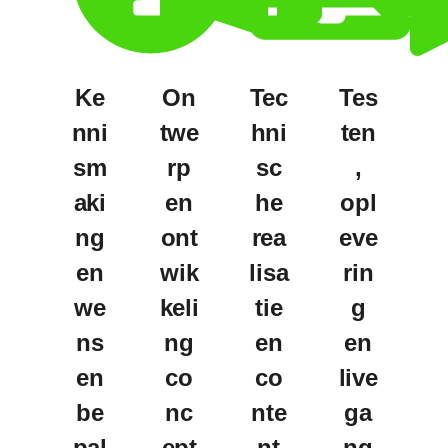
Ke
On
Tec
Tes
nni
twe
hni
ten
sm
rp
sc
,
aki
en
he
opl
ng
ont
rea
eve
en
wik
lisa
rin
we
keli
tie
g
ns
ng
en
en
en
co
co
live
be
nc
nte
ga
pal
ept
nt
ng