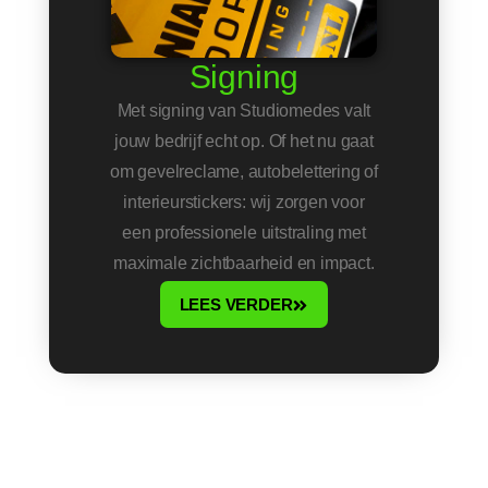
Signing
Met signing van Studiomedes valt
jouw bedrijf echt op. Of het nu gaat
om gevelreclame, autobelettering of
interieurstickers: wij zorgen voor
een professionele uitstraling met
maximale zichtbaarheid en impact.
LEES VERDER