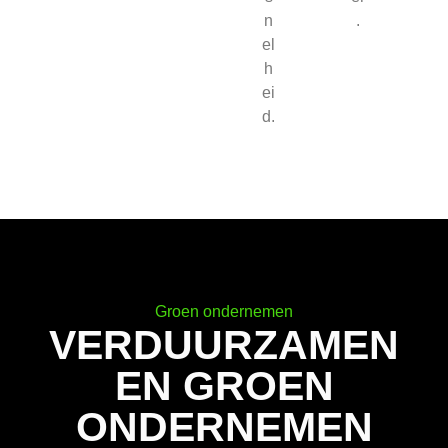
n
.
el
h
ei
d.
Groen ondernemen
VERDUURZAMEN
EN GROEN
ONDERNEMEN