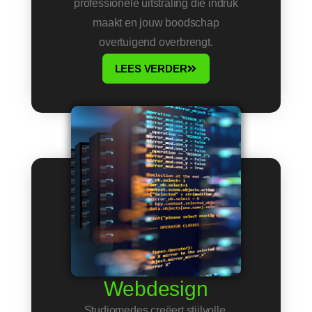
professionele uitstraling die indruk
maakt en jouw boodschap
overtuigend overbrengt.
LEES VERDER
Webdesign
Studiomedes creëert stijlvolle,